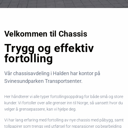
Velkommen til Chassis
Trygg og effektiv
fortolling
Vår chassisavdeling i Halden har kontor på
Svinesundparken Transportsenter.
Her håndterer vi alle typer fortollingsoppdrag for både små og store
kunder. Vi fortoller over alle grenser inn til Norge, så uansett hvor du
velger å grensepassere, kan vi hjelpe deg.
Vi har lang erfaring med fortolling av nye chassis med påbygg, samt
tollpapirer som trengs ved utførsel for reparasjoner og bearbeiding