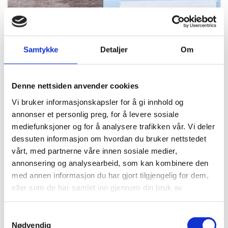
Samtykke
Detaljer
Om
Denne nettsiden anvender cookies
Vi bruker informasjonskapsler for å gi innhold og
annonser et personlig preg, for å levere sosiale
mediefunksjoner og for å analysere trafikken vår. Vi deler
Camilla Karlsen Torp
dessuten informasjon om hvordan du bruker nettstedet
vårt, med partnerne våre innen sosiale medier,
CHASSIS
annonsering og analysearbeid, som kan kombinere den
med annen informasjon du har gjort tilgjengelig for dem,
+47 452 11 956

camilla@hro.no

eller som de har samlet inn gjennom din bruk av
tjenestene deres.
Samtykkevalg
Nødvendig