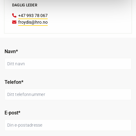
DAGLIG LEDER
+47 993 78 067

froydis@hro.no

Navn*
Telefon*
E-post*