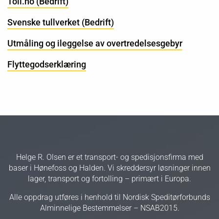
Toll.no (Bedrift)
Svenske tullverket (Bedrift)
Utmåling og ileggelse av overtredelsesgebyr
Flyttegodserklæring
Helge R. Olsen er et transport- og spedisjonsfirma med
baser i Hønefoss og Halden. Vi skreddersyr løsninger innen
lager, transport og fortolling – primært i Europa.
Alle oppdrag utføres i henhold til Nordisk Speditørforbunds
Alminnelige Bestemmelser – NSAB2015.