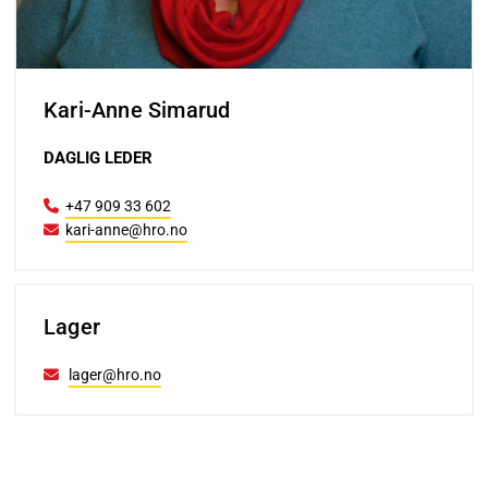
Kari-Anne Simarud
DAGLIG LEDER
+47 909 33 602

kari-anne@hro.no

Lager
lager@hro.no
