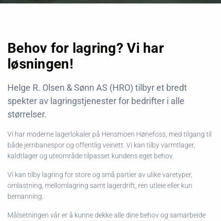
Behov for lagring? Vi har
løsningen!
Helge R. Olsen & Sønn AS (HRO) tilbyr et bredt
spekter av lagringstjenester for bedrifter i alle
størrelser.
Vi har moderne lagerlokaler på Hensmoen Hønefoss, med tilgang til
både jernbanespor og offentlig veinett. Vi kan tilby varmtlager,
kaldtlager og uteområde tilpasset kundens eget behov.
Vi kan tilby lagring for store og små partier av ulike varetyper,
omlastning, mellomlagring samt lagerdrift, ren utleie eller kun
bemanning.
Målsetningen vår er å kunne dekke alle dine behov og samarbeide