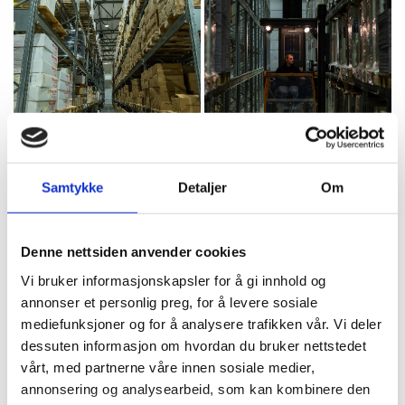
Samtykke
Detaljer
Om
Vil du vite mer om våre lager?
Denne nettsiden anvender cookies
Vi bruker informasjonskapsler for å gi innhold og
Vi er her for å svare deg på alt innen lagring og
annonser et personlig preg, for å levere sosiale
oppbevaring.
mediefunksjoner og for å analysere trafikken vår. Vi deler
dessuten informasjon om hvordan du bruker nettstedet
vårt, med partnerne våre innen sosiale medier,
annonsering og analysearbeid, som kan kombinere den