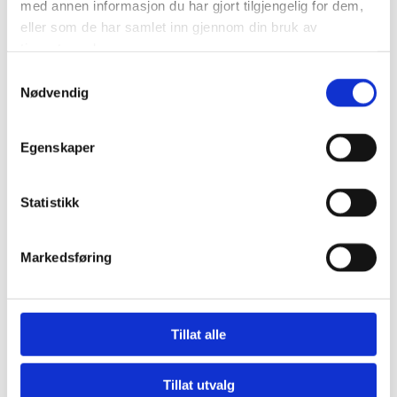
med annen informasjon du har gjort tilgjengelig for dem,
eller som de har samlet inn gjennom din bruk av
tjenestene deres.
Samtykkevalg
Nødvendig
Egenskaper
Statistikk
Markedsføring
Tillat alle
Siv-Janne Eriksen
Tillat utvalg
LAGERLEDER