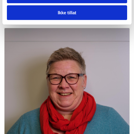
+47 405 55350

Ikke tillat
siv-janne@hro.no
