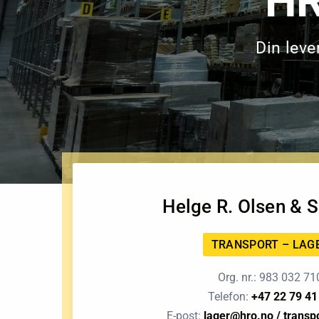
HR
Din leve
Helge R. Olsen & 
TRANSPORT – LAG
Org. nr.: 983 032 71
Telefon:
+47 22 79 41
E-post:
lager@hro.no
/
transp