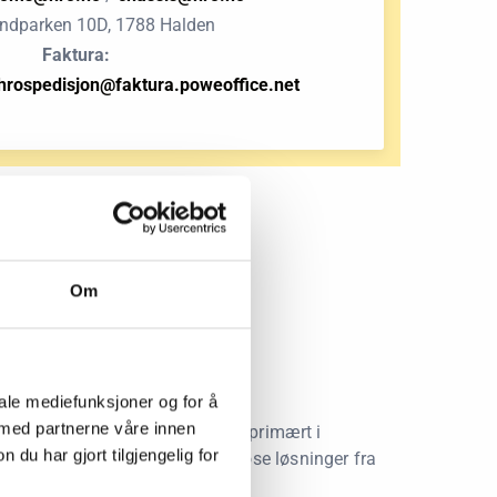
ndparken 10D, 1788 Halden
Faktura:
hrospedisjon@faktura.poweoffice.net
Om
t førstevalg!
iale mediefunksjoner og for å
 med partnerne våre innen
lager, transport og fortolling – primært i
u har gjort tilgjengelig for
er som leverer komplette, sømløse løsninger fra
itet og effektivitet i sentrum.