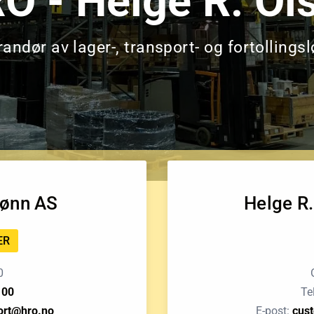
O - Helge R. Ol
randør av lager-, transport- og fortollings
Sønn AS
Helge R.
ER
0
 00
Te
ort@hro.no
E-post:
cus