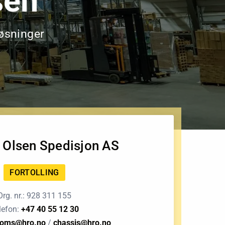
sen
løsninger
 Olsen Spedisjon AS
FORTOLLING
Org. nr.: 928 311 155
lefon:
+47 40 55 12 30
toms@hro.no
/
chassis@hro.no