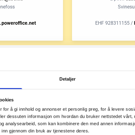
ønefoss
Svinesu
poweroffice.net
EHF 928311155 /
Detaljer
Vi ønsker å være dit
ookies
 for å gi innhold og annonser et personlig preg, for å levere sos
deler dessuten informasjon om hvordan du bruker nettstedet vårt,
Vi tilbyr skreddersydde løsninger innen 
og analysearbeid, som kan kombinere den med annen informasjon d
Europa. HRO vil være en logistikkpartn
 inn gjennom din bruk av tjenestene deres.
A til Å og som alltid setter service, kval